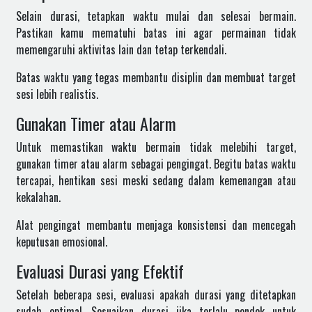
Selain durasi, tetapkan waktu mulai dan selesai bermain.
Pastikan kamu mematuhi batas ini agar permainan tidak
memengaruhi aktivitas lain dan tetap terkendali.
Batas waktu yang tegas membantu disiplin dan membuat target
sesi lebih realistis.
Gunakan Timer atau Alarm
Untuk memastikan waktu bermain tidak melebihi target,
gunakan timer atau alarm sebagai pengingat. Begitu batas waktu
tercapai, hentikan sesi meski sedang dalam kemenangan atau
kekalahan.
Alat pengingat membantu menjaga konsistensi dan mencegah
keputusan emosional.
Evaluasi Durasi yang Efektif
Setelah beberapa sesi, evaluasi apakah durasi yang ditetapkan
sudah optimal. Sesuaikan durasi jika terlalu pendek untuk