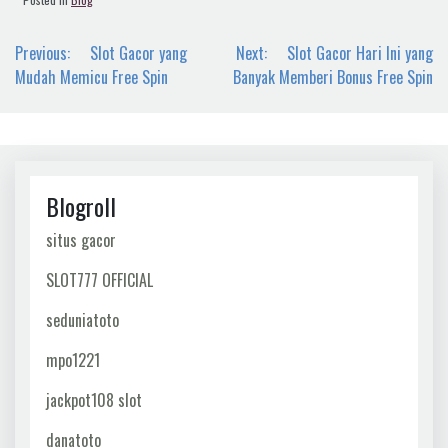
Post
Previous:
Slot Gacor yang
Next:
Slot Gacor Hari Ini yang
navigation
Mudah Memicu Free Spin
Banyak Memberi Bonus Free Spin
Blogroll
situs gacor
SLOT777 OFFICIAL
seduniatoto
mpo1221
jackpot108 slot
danatoto