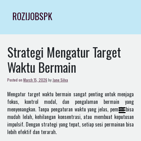
Skip
to
ROZIJOBSPK
content
Strategi Mengatur Target
Waktu Bermain
Posted on
March 15, 2026
by
Jane Silva
Mengatur target waktu bermain sangat penting untuk menjaga
fokus, kontrol modal, dan pengalaman bermain yang
menyenangkan. Tanpa pengaturan waktu yang jelas, pemain bisa
mudah lelah, kehilangan konsentrasi, atau membuat keputusan
impulsif. Dengan strategi yang tepat, setiap sesi permainan bisa
lebih efektif dan terarah.