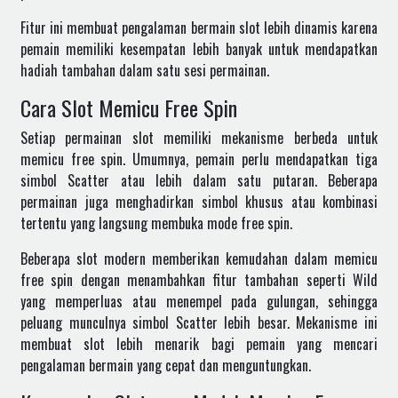
Fitur ini membuat pengalaman bermain slot lebih dinamis karena
pemain memiliki kesempatan lebih banyak untuk mendapatkan
hadiah tambahan dalam satu sesi permainan.
Cara Slot Memicu Free Spin
Setiap permainan slot memiliki mekanisme berbeda untuk
memicu free spin. Umumnya, pemain perlu mendapatkan tiga
simbol Scatter atau lebih dalam satu putaran. Beberapa
permainan juga menghadirkan simbol khusus atau kombinasi
tertentu yang langsung membuka mode free spin.
Beberapa slot modern memberikan kemudahan dalam memicu
free spin dengan menambahkan fitur tambahan seperti Wild
yang memperluas atau menempel pada gulungan, sehingga
peluang munculnya simbol Scatter lebih besar. Mekanisme ini
membuat slot lebih menarik bagi pemain yang mencari
pengalaman bermain yang cepat dan menguntungkan.