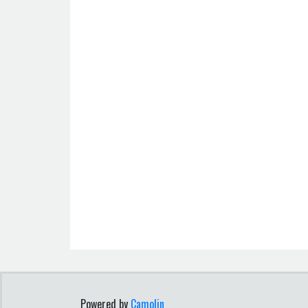
Powered by
Camolin