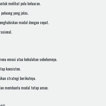
ntuk melihat pola keluaran.
 peluang yang jelas.
menghabiskan modal dengan cepat.
asional.
ena emosi atau kekalahan sebelumnya.
tap konsisten.
ikan strategi berikutnya.
 dan membantu modal tetap aman.
tif: