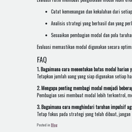
Catat kemenangan dan kekalahan dari setiap
Analisis strategi yang berhasil dan yang perl
Sesuaikan pembagian modal dan pola taruhan
Evaluasi memastikan modal digunakan secara optima
FAQ
1. Bagaimana cara menentukan batas modal harian 
Tetapkan jumlah uang yang siap digunakan setiap h
2. Mengapa penting membagi modal menjadi beberap
Pembagian sesi membuat modal lebih terkontrol, me
3. Bagaimana cara menghindari taruhan impulsif ag
Tetap fokus pada strategi yang telah dibuat, jangan 
Posted in
Blog