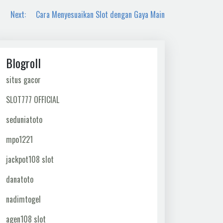
Next:
Cara Menyesuaikan Slot dengan Gaya Main
Blogroll
situs gacor
SLOT777 OFFICIAL
seduniatoto
mpo1221
jackpot108 slot
danatoto
nadimtogel
agen108 slot