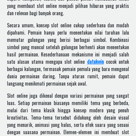
yang membuat slot online menjadi pilihan hiburan yang praktis
dan relevan bagi banyak orang.
Secara umum, konsep slot online cukup sederhana dan mudah
dipahami. Pemain hanya perlu menentukan nilai taruhan lalu
memutar gulungan yang berisi berbagai simbol. Kombinasi
simbol yang muncul setelah gulungan berhenti akan menentukan
hasil permainan. Kesederhanaan mekanisme ini menjadi salah
satu alasan utama mengapa slot online
datukwin
cocok untuk
berbagai kalangan, termasuk pemain pemula yang baru mengenal
dunia permainan daring. Tanpa aturan rumit, pemain dapat
langsung menikmati permainan sejak awal.
Slot online juga dikenal dengan variasi permainan yang sangat
luas. Setiap permainan biasanya memiliki tema yang berbeda,
mulai dari tema klasik hingga konsep modern yang penuh
kreativitas. Tema-tema tersebut didukung oleh desain visual
yang menarik, animasi yang halus, serta efek suara yang sesuai
dengan suasana permainan. Elemen-elemen ini membuat slot