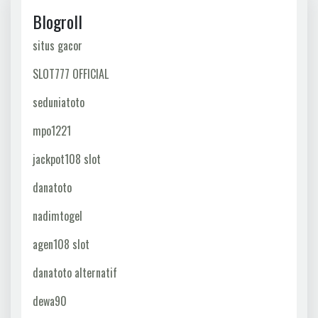
Blogroll
situs gacor
SLOT777 OFFICIAL
seduniatoto
mpo1221
jackpot108 slot
danatoto
nadimtogel
agen108 slot
danatoto alternatif
dewa90