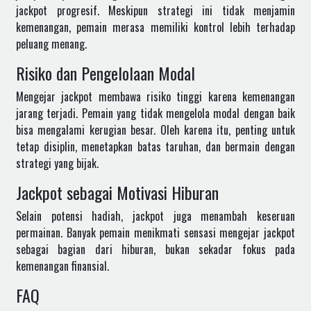
jackpot progresif. Meskipun strategi ini tidak menjamin
kemenangan, pemain merasa memiliki kontrol lebih terhadap
peluang menang.
Risiko dan Pengelolaan Modal
Mengejar jackpot membawa risiko tinggi karena kemenangan
jarang terjadi. Pemain yang tidak mengelola modal dengan baik
bisa mengalami kerugian besar. Oleh karena itu, penting untuk
tetap disiplin, menetapkan batas taruhan, dan bermain dengan
strategi yang bijak.
Jackpot sebagai Motivasi Hiburan
Selain potensi hadiah, jackpot juga menambah keseruan
permainan. Banyak pemain menikmati sensasi mengejar jackpot
sebagai bagian dari hiburan, bukan sekadar fokus pada
kemenangan finansial.
FAQ