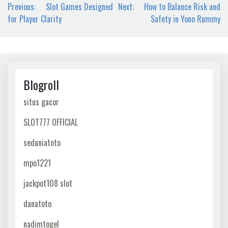
Post
Previous:
Slot Games Designed
Next:
How to Balance Risk and
navigation
for Player Clarity
Safety in Yono Rummy
Blogroll
situs gacor
SLOT777 OFFICIAL
seduniatoto
mpo1221
jackpot108 slot
danatoto
nadimtogel