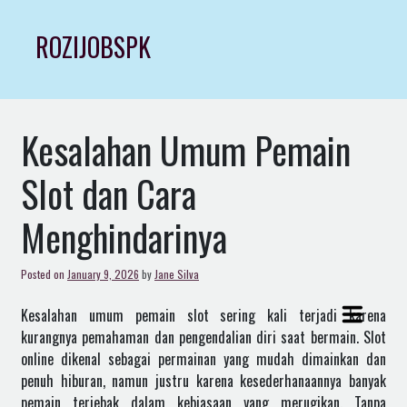
Skip
to
ROZIJOBSPK
content
Kesalahan Umum Pemain
Slot dan Cara
Menghindarinya
Posted on
January 9, 2026
by
Jane Silva
Kesalahan umum pemain slot sering kali terjadi karena
kurangnya pemahaman dan pengendalian diri saat bermain. Slot
online dikenal sebagai permainan yang mudah dimainkan dan
penuh hiburan, namun justru karena kesederhanaannya banyak
pemain terjebak dalam kebiasaan yang merugikan. Tanpa